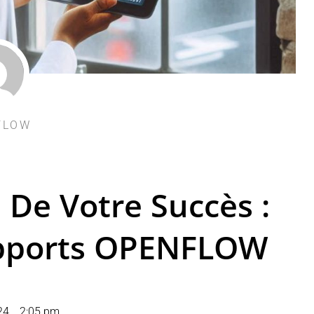
FLOW
 De Votre Succès :
apports OPENFLOW
24
,
2:05 pm