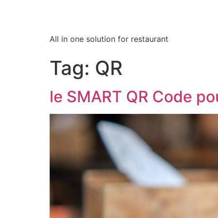
All in one solution for restaurant
Tag:
QR
le SMART QR Code pou